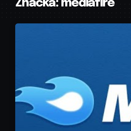
Značka:
mediafire