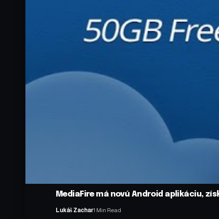
MediaFire má novú Android aplikáciu, získ
Lukáš Zachar
1 Min Read