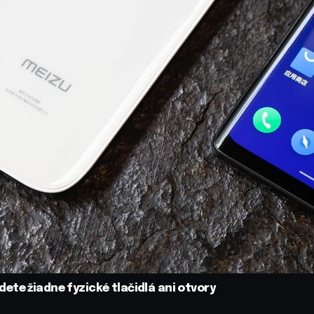
te žiadne fyzické tlačidlá ani otvory