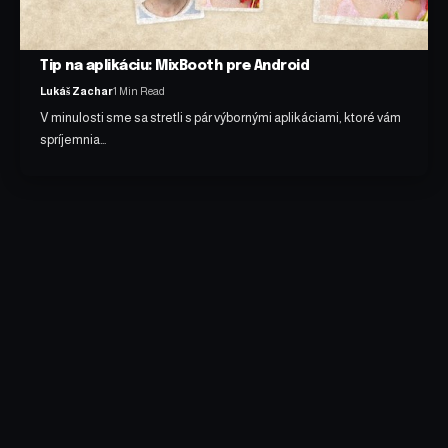
Tip na aplikáciu: MixBooth pre Android
Lukáš Zachar
1 Min Read
V minulosti sme sa stretli s pár výbornými aplikáciami, ktoré vám
spríjemnia…