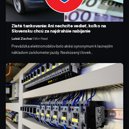
Zlaté tankovanie: Ani nechcite vedieť, koľko na
Slovensku chcú za najdrahšie nabíjanie
Lukáš Zachar
3 Min Read
Prevádzka elektromobilov bolo akési synonymum k lacnejším
nákladom za kilometer jazdy. Neskúsený človek…