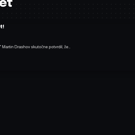
let
t!
Martin Drashov skutočne potvrdil, že…