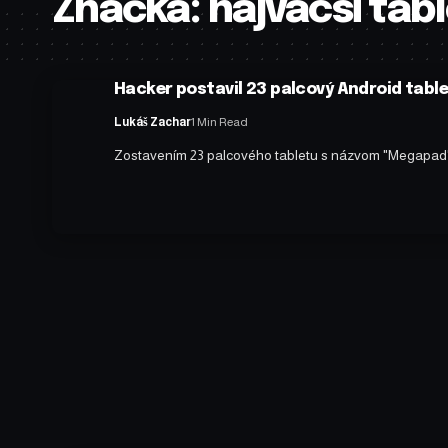
Značka:
najvacsi tab
Hacker postavil 23 palcový Android table
Lukáš Zachar
1 Min Read
Zostavením 23 palcového tabletu s názvom "Megapad" 