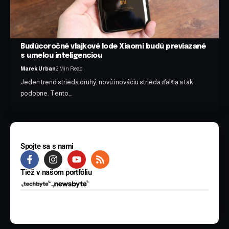
Budúcoročné vlajkové lode Xiaomi budú previazané
s umelou inteligenciou
Marek Urban
2 Min Read
Jeden trend strieda druhý, novú inováciu strieda ďalšia a tak
podobne. Tento…
Spojte sa s nami
Tiež v našom portfóliu
© 2025 BYTE Media s.r.o. Všetky práva vyhradené.