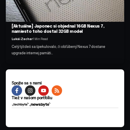
[Aktuálne] Japonec si objednal 16GB Nexus 7,
namiesto toho dostal 32GB model
Lukáš Zachar
1 Min Read
Celý týždeň sa špekulovalo, či obľúbený Nexus 7 dostane
upgrade internej pamäti…
Spojte sa s nami
Tiež v našom portfóliu
© 2025 BYTE Media s.r.o. Všetky práva vyhradené.