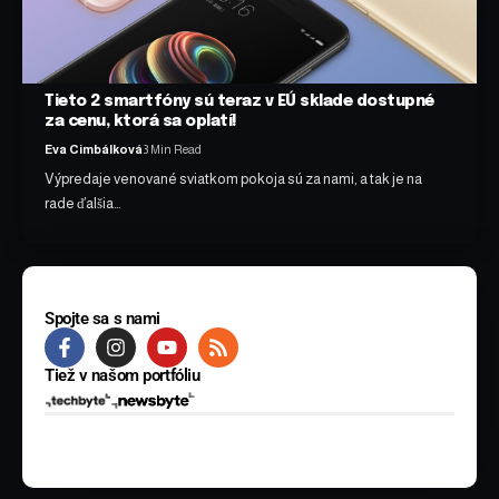
Tieto 2 smartfóny sú teraz v EÚ sklade dostupné
za cenu, ktorá sa oplatí!
Eva Cimbálková
3 Min Read
Výpredaje venované sviatkom pokoja sú za nami, a tak je na
rade ďalšia…
Spojte sa s nami
Tiež v našom portfóliu
© 2025 BYTE Media s.r.o. Všetky práva vyhradené.