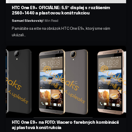
HTC One E9+ OFICIÁLNE: 5,5″ displej s rozlíšením
2560×1440 a plastovou konštrukciou
Samuel Slavkovský
1 Min Read
Pamätáte sa ešte na obrázok HTC One E9+, ktorý sme vám
ukázali…
HTC One E9+ na FOTO: Viacero farebných kombinácií
aj plastová konštrukcia