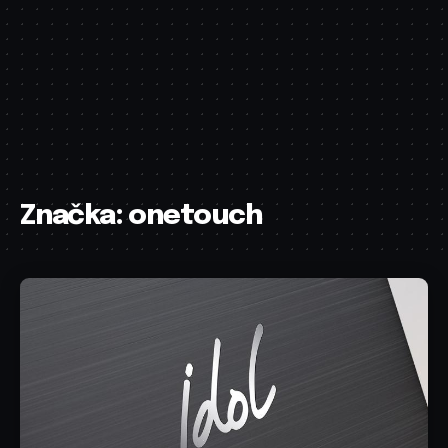
Značka:
onetouch