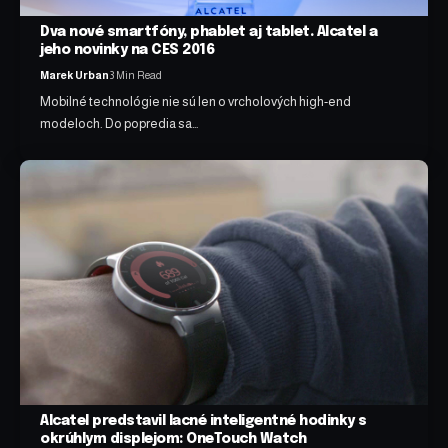
Dva nové smartfóny, phablet aj tablet. Alcatel a
jeho novinky na CES 2016
Marek Urban
3 Min Read
Mobilné technológie nie sú len o vrcholových high-end
modeloch. Do popredia sa…
Alcatel predstavil lacné inteligentné hodinky s
okrúhlym displejom: OneTouch Watch