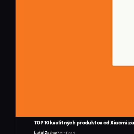
TOP 10 kvalitných produktov od Xiaomi z
Lukáš Zachar
7 Min Read