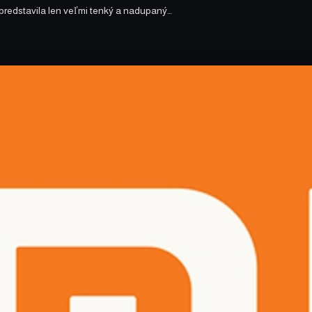
redstavila len veľmi tenký a nadupaný…