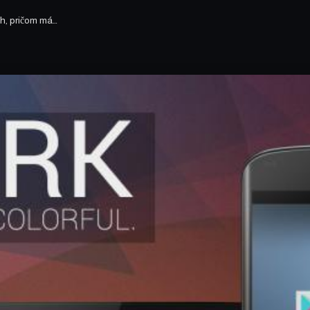
ch, pričom má…