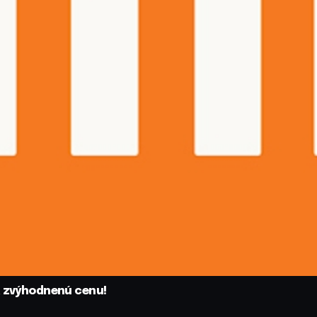
a zvýhodnenú cenu!