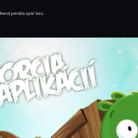
 víkend prináša opäť bez…