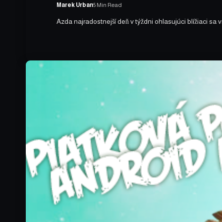
Marek Urban
5 Min Read
Azda najradostnejší deň v týždni ohlasujúci blížiaci sa