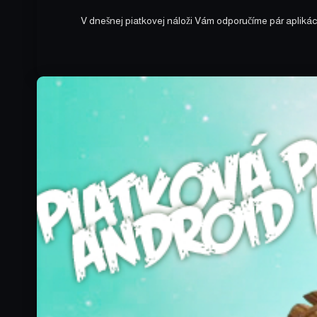
V dnešnej piatkovej náloži Vám odporučíme pár aplikác