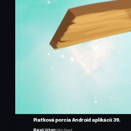
Piatková porcia Android aplikácií 39.
Marek Urban
6 Min Read