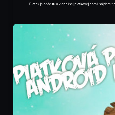
Piatok je opäť tu a v dnešnej piatkovej porcii nájdete ti