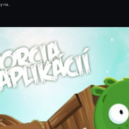
py na…