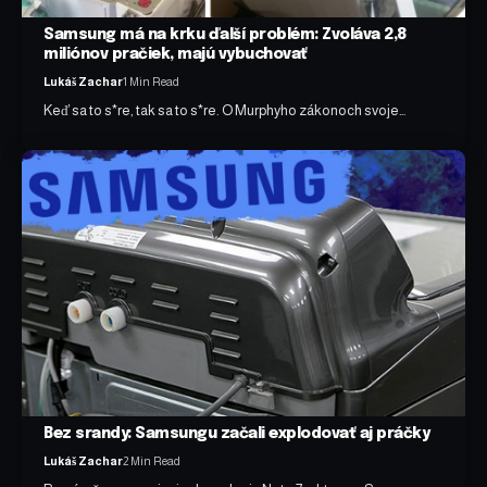
Samsung má na krku ďalší problém: Zvoláva 2,8
miliónov pračiek, majú vybuchovať
Lukáš Zachar
1 Min Read
Keď sa to s*re, tak sa to s*re. O Murphyho zákonoch svoje…
Bez srandy: Samsungu začali explodovať aj práčky
Lukáš Zachar
2 Min Read