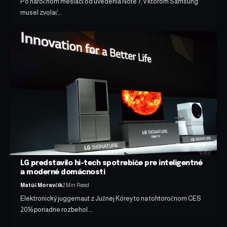
Po náročnom mesiaci od uvedenia Note 7, v ktorom Samsung
musel zvolať…
LG predstavilo hi-tech spotrebiče pre inteligentné
a moderné domácnosti
Matúš Moravčík
2 Min Read
Elektronický juggernaut z Južnej Kórey to na tohtoročnom CES
2016 poriadne rozbehol.…