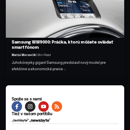
Samsung WW9000: Práčka, ktorú môžete ovládať
smartfónom
Matúš Moravčík
1 Min Read
Juhokórejsky gigant Samsung predstavil nový model pre
efektívne a ekonomické pranie -…
Spojte sa s nami
Tiež v našom portfóliu
© 2025 BYTE Media s.r.o. Všetky práva vyhradené.