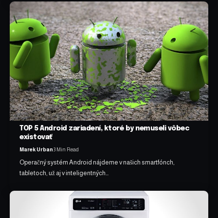
TOP 5 Android zariadení, ktoré by nemuseli vôbec
existovať
Marek Urban
3 Min Read
Operačný systém Android nájdeme v našich smartfónch,
tabletoch, už aj v inteligentných…