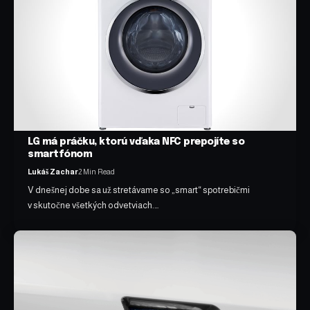
LG má práčku, ktorú vďaka NFC prepojíte so
smartfónom
Lukáš Zachar
2 Min Read
V dnešnej dobe sa už stretávame so „smart“ spotrebičmi
v skutočne všetkých odvetviach.…