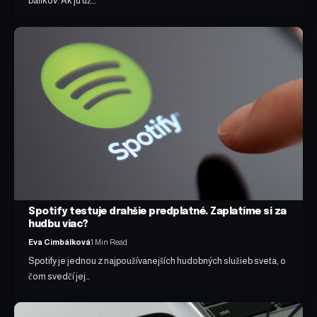
balíkov. Ak ju už…
Spotify testuje drahšie predplatné. Zaplatíme si za
hudbu viac?
Eva Cimbálková
1 Min Read
Spotify je jednou z najpoužívanejších hudobných služieb sveta, o
čom svedčí jej…