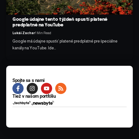
Google údajne tento týždeň spustí platené
predplatné na YouTube
Lukáš Zachar
1 Min Read
Google má údajne spustiť platené predplatné pre špeciálne
kanály na YouTube. Ide…
Spojte sa s nami
Tiež v našom portfóliu
© 2025 BYTE Media s.r.o. Všetky práva vyhradené.