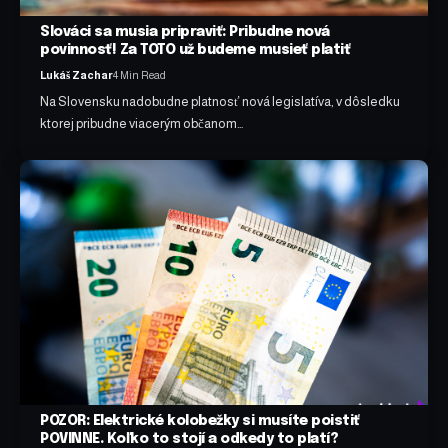
Slováci sa musia pripraviť: Pribudne nová
povinnosť! Za TOTO už budeme musieť platiť
Lukáš Zachar
4 Min Read
Na Slovensku nadobudne platnosť nová legislatíva, v dôsledku
ktorej pribudne viacerým občanom…
POZOR: Elektrické kolobežky si musíte poistiť
POVINNE. Koľko to stojí a odkedy to platí?