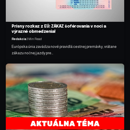
Prísny rozkaz z EÚ: ZÁKAZ šoférovania v noci a
výrazné obmedzenia!
Redakcia
3 Min Read
Európska únia zavádza nové pravidlá cestnej premávky, vrátane
zákazu nočnej jazdy pre…