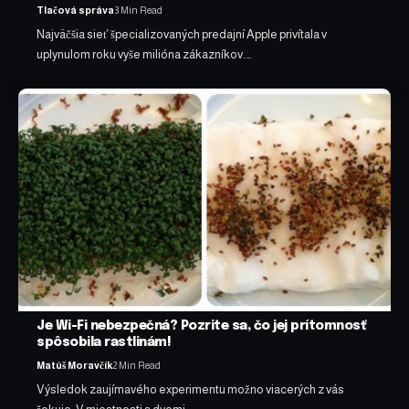
Tlačová správa
3 Min Read
Najväčšia sieť špecializovaných predajní Apple privítala v
uplynulom roku vyše milióna zákazníkov.…
Je Wi-Fi nebezpečná? Pozrite sa, čo jej prítomnosť
spôsobila rastlinám!
Matúš Moravčík
2 Min Read
Výsledok zaujímavého experimentu možno viacerých z vás