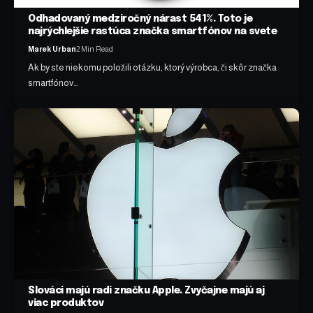
Odhadovaný medziročný nárast 541%. Toto je
najrýchlejšie rastúca značka smartfónov na svete
Marek Urban
2 Min Read
Ak by ste niekomu položili otázku, ktorý výrobca, či skôr značka
smartfónov…
Slováci majú radi značku Apple. Zvyčajne majú aj
viac produktov