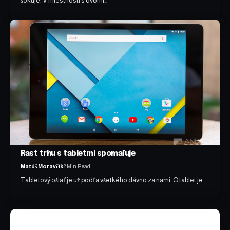
šokuje. V miestnosti s dvomi…
Rast trhu s tabletmi spomaľuje
Matúš Moravčík
2 Min Read
Tabletový ošiaľ je už podľa všetkého dávno za nami. O tablet je…