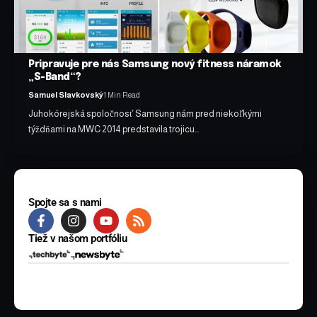
Pripravuje pre nás Samsung nový fitness náramok
„S-Band“?
Samuel Slavkovský
1 Min Read
Juhokórejská spoločnosť Samsung nám pred niekoľkými
týždňami na MWC 2014 predstavila trojicu…
Spojte sa s nami
Tiež v našom portfóliu
© 2025 BYTE Media s.r.o. Všetky práva vyhradené.