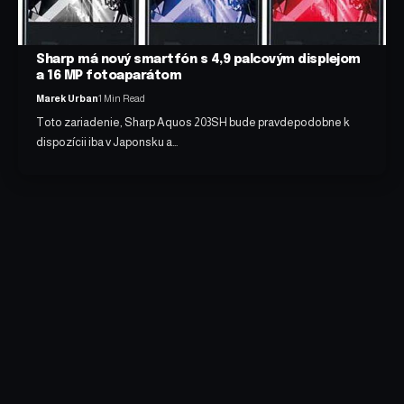
Sharp má nový smartfón s 4,9 palcovým displejom
a 16 MP fotoaparátom
Marek Urban
1 Min Read
Toto zariadenie, Sharp Aquos 203SH bude pravdepodobne k
dispozícii iba v Japonsku a…