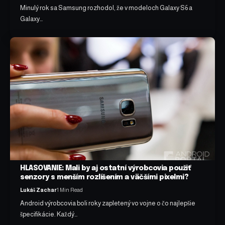
Minulý rok sa Samsung rozhodol, že v modeloch Galaxy S6 a
Galaxy…
HLASOVANIE: Mali by aj ostatní výrobcovia použiť
senzory s menším rozlíšením a väčšími pixelmi?
Lukáš Zachar
1 Min Read
Android výrobcovia boli roky zapletený vo vojne o čo najlepšie
špecifikácie. Každý…