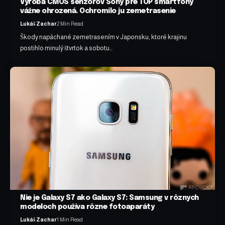
Výroba CMOS senzorov Sony pre TOP smartfóny
vážne ohrozená. Ochromilo ju zemetrasenie
Lukáš Zachar
2 Min Read
Škody napáchané zemetrasením v Japonsku, ktoré krajinu
postihlo minulý štvrtok a sobotu…
Nie je Galaxy S7 ako Galaxy S7: Samsung v rôznych
modeloch používa rôzne fotoaparáty
Lukáš Zachar
1 Min Read