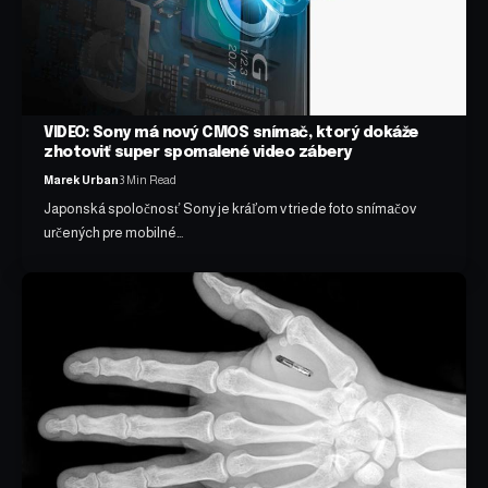
VIDEO: Sony má nový CMOS snímač, ktorý dokáže
zhotoviť super spomalené video zábery
Marek Urban
3 Min Read
Japonská spoločnosť Sony je kráľom v triede foto snímačov
určených pre mobilné…