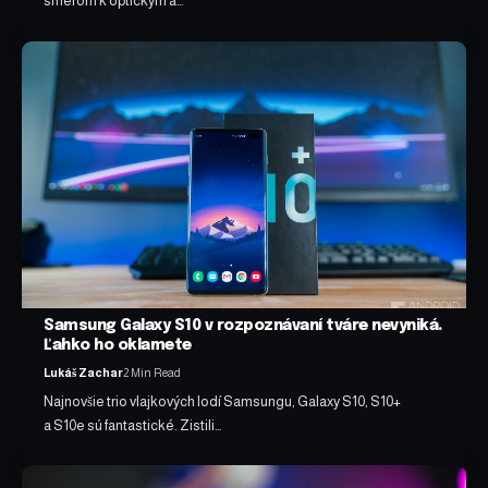
smerom k optickým a…
Samsung Galaxy S10 v rozpoznávaní tváre nevyniká.
Ľahko ho oklamete
Lukáš Zachar
2 Min Read
Najnovšie trio vlajkových lodí Samsungu, Galaxy S10, S10+
a S10e sú fantastické. Zistili…