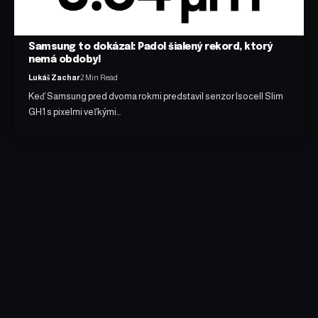
Samsung to dokázal: Padol šialený rekord, ktorý
nemá obdoby!
Lukáš Zachar
2 Min Read
Keď Samsung pred dvoma rokmi predstavil senzor Isocell Slim
GH1 s pixelmi veľkými…