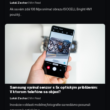
Lukáš Zachar
3 Min Read
Ak sa vám zdá 108 Mpx snímač obrazu ISOCELL Bright HM1
použitý…
Samsung vyvinul senzor s 5x optickým priblížením:
V ktorom telefóne sa objaví?
Lukáš Zachar
2 Min Read
Inovácie v oblasti mobilnej fotografie sa nedávno posunuli