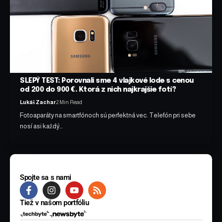
SLEPÝ TEST: Porovnali sme 4 vlajkové lode s cenou
od 200 do 900 €. Ktorá z nich najkrajšie fotí?
Lukáš Zachar
2 Min Read
Fotoaparáty na smartfónoch sú perfektná vec. Telefón pri sebe
nosí asi každý…
Spojte sa s nami
Tiež v našom portfóliu