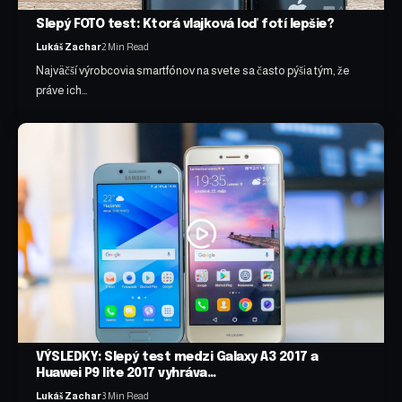
Slepý FOTO test: Ktorá vlajková loď fotí lepšie?
Lukáš Zachar
2 Min Read
Najväčší výrobcovia smartfónov na svete sa často pýšia tým, že
práve ich…
VÝSLEDKY: Slepý test medzi Galaxy A3 2017 a
Huawei P9 lite 2017 vyhráva…
Lukáš Zachar
3 Min Read