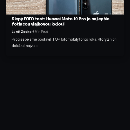
Slepý FOTO test: Huawei Mate 10 Pro je najlepšie
fotiacou vlajkovou loďou!
Lukáš Zachar
3 Min Read
Proti sebe sme postavili TOP fotomobily tohto roka. Ktorý z nich
dokázal najviac…