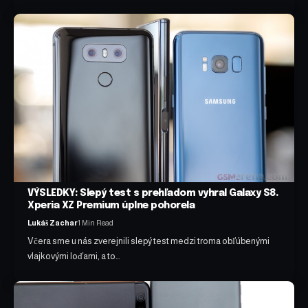
VÝSLEDKY: Slepý test s prehľadom vyhral Galaxy S8.
Xperia XZ Premium úplne pohorela
Lukáš Zachar
1 Min Read
Včera sme u nás zverejnili slepý test medzi troma obľúbenými
vlajkovými loďami, a to…