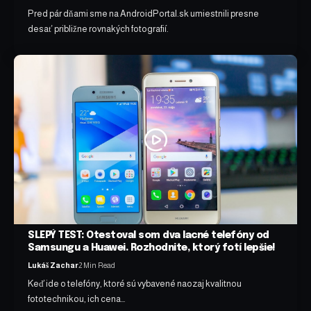
Pred pár dňami sme na AndroidPortal.sk umiestnili presne
desať približne rovnakých fotografií.
SLEPÝ TEST: Otestoval som dva lacné telefóny od
Samsungu a Huawei. Rozhodnite, ktorý fotí lepšie!
Lukáš Zachar
2 Min Read
Keď ide o telefóny, ktoré sú vybavené naozaj kvalitnou
fototechnikou, ich cena…