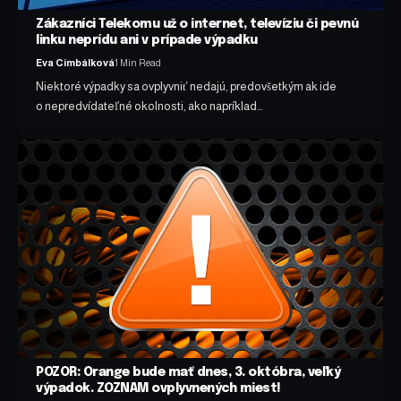
Zákazníci Telekomu už o internet, televíziu či pevnú
linku neprídu ani v prípade výpadku
Eva Cimbálková
1 Min Read
Niektoré výpadky sa ovplyvniť nedajú, predovšetkým ak ide
o nepredvídateľné okolnosti, ako napríklad…
POZOR: Orange bude mať dnes, 3. októbra, veľký
výpadok. ZOZNAM ovplyvnených miest!