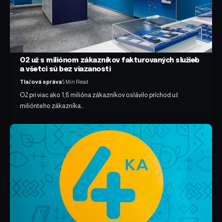
O2 už s miliónom zákazníkov fakturovaných služieb
a všetci sú bez viazanosti
Tlačová správa
5 Min Read
O2 pri viac ako 1,8 milióna zákazníkov oslávilo príchod už
miliónteho zákazníka…