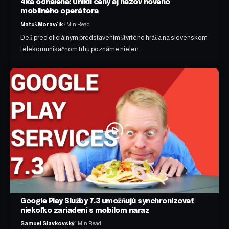
4ka odhalená: Unikli ceny aj názov nového
mobilného operátora
Matúš Moravčík
3 Min Read
Deň pred oficiálnym predstavením štvrtého hráča na slovenskom
telekomunikačnom trhu poznáme nielen…
Google Play Služby 7.3 umožňujú synchronizovať
niekoľko zariadení s mobilom naraz
Samuel Slavkovský
1 Min Read