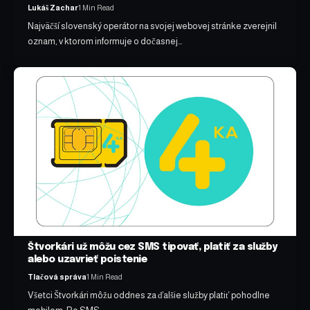
Lukáš Zachar
1 Min Read
Najväčší slovenský operátor na svojej webovej stránke zverejnil
oznam, v ktorom informuje o dočasnej…
Štvorkári už môžu cez SMS tipovať, platiť za služby
alebo uzavrieť poistenie
Tlačová správa
1 Min Read
Všetci Štvorkári môžu oddnes za ďalšie služby platiť pohodlne