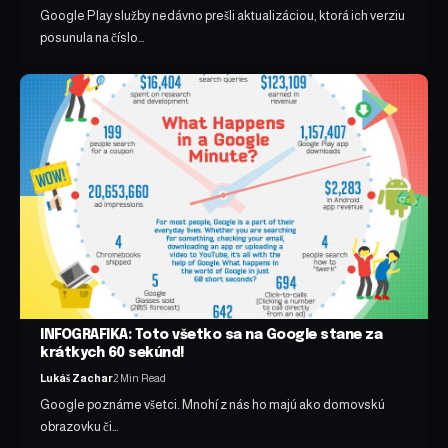
Google Play služby nedávno prešli aktualizáciou, ktorá ich verziu
posunula na číslo…
INFOGRAFIKA: Toto všetko sa na Google stane za
krátkych 60 sekúnd!
Lukáš Zachar
2 Min Read
Google poznáme všetci. Mnohí z nás ho majú ako domovskú
obrazovku či…