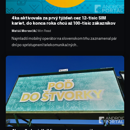
4ka aktivovala za prvý týždeň cez 12-tisíc SIM
kariet, do konca roka chcú až 100-tisíc zákazníkov
Matúš Moravčík
2 Min Read
Najmladší mobilný operátor na slovenskom trhu zaznamenal pár
dní po sprístupnení telekomunikačných…