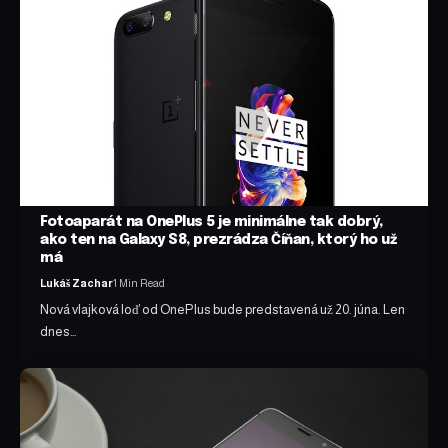
Fotoaparát na OnePlus 5 je minimálne tak dobrý,
ako ten na Galaxy S8, prezrádza Číňan, ktorý ho už
má
Lukáš Zachar
1 Min Read
Nová vlajková loď od OnePlus bude predstavená už 20. júna. Len
dnes…