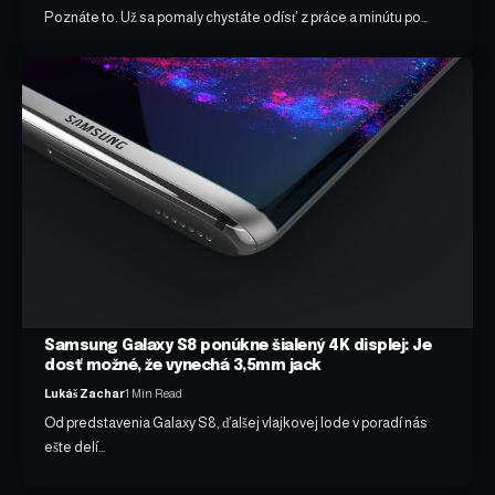
Poznáte to. Už sa pomaly chystáte odísť z práce a minútu po…
Samsung Galaxy S8 ponúkne šialený 4K displej: Je
dosť možné, že vynechá 3,5mm jack
Lukáš Zachar
1 Min Read
Od predstavenia Galaxy S8, ďalšej vlajkovej lode v poradí nás
ešte delí…