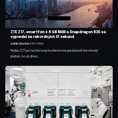
ZTE Z17, smartfón s 8 GB RAM a Snapdragon 835 sa
vypredal za rekordných 51 sekúnd
Lukáš Zachar
1 Min Read
Nubiu Z17 počas tlačovej konferencie predstavili len minulý
piatok, no už dnes…