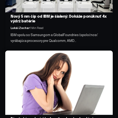
Nový 5 nm čip od IBM je šialený: Dokáže ponúknuť 4x
výdrž batérie
Lukáš Zachar
1 Min Read
IBM spolu so Samsungom a GlobalFoundries (spoločnosť
vyrábajúca procesory pre Qualcomm, AMD…