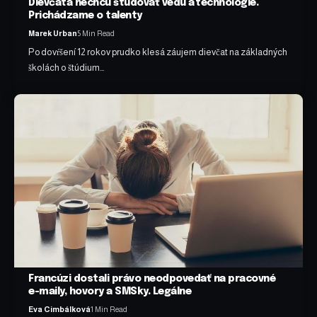
Dievčatá nechcú študovať vedu a technológie.
Prichádzame o talenty
Marek Urban
5 Min Read
Po dovŕšení 12 rokov prudko klesá záujem dievčat na základných
školách o štúdium…
Francúzi dostali právo neodpovedať na pracovné
e-maily, hovory a SMSky. Legálne
Eva Cimbálková
1 Min Read