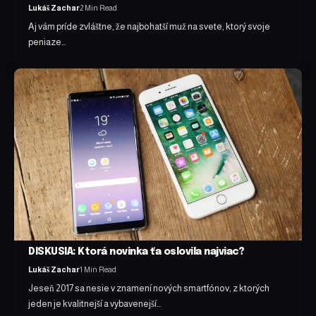
Lukáš Zachar
2 Min Read
Aj vám príde zvláštne, že najbohatší muž na svete, ktorý svoje
peniaze…
DISKUSIA: Ktorá novinka ťa oslovila najviac?
Lukáš Zachar
1 Min Read
Jeseň 2017 sa nesie v znamení nových smartfónov, z ktorých
jeden je kvalitnejší a vybavenejší…