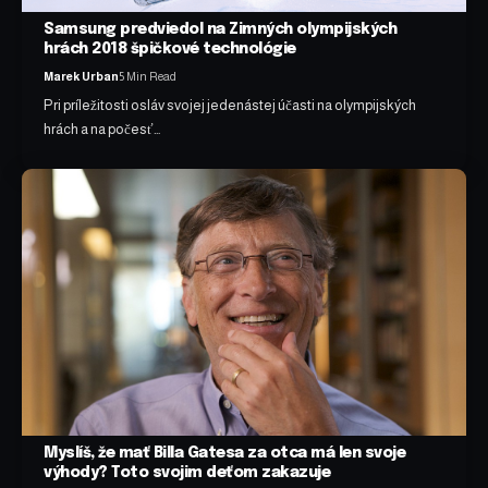
Samsung predviedol na Zimných olympijských
hrách 2018 špičkové technológie
Marek Urban
5 Min Read
Pri príležitosti osláv svojej jedenástej účasti na olympijských
hrách a na počesť…
Myslíš, že mať Billa Gatesa za otca má len svoje
výhody? Toto svojim deťom zakazuje