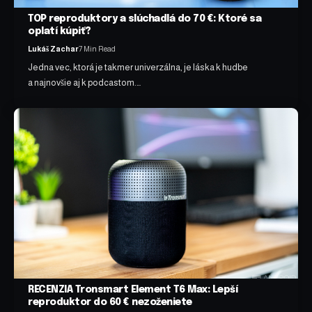
TOP reproduktory a slúchadlá do 70 €: Ktoré sa
oplatí kúpiť?
Lukáš Zachar
7 Min Read
Jedna vec, ktorá je takmer univerzálna, je láska k hudbe
a najnovšie aj k podcastom.…
RECENZIA Tronsmart Element T6 Max: Lepší
reproduktor do 60 € nezoženiete