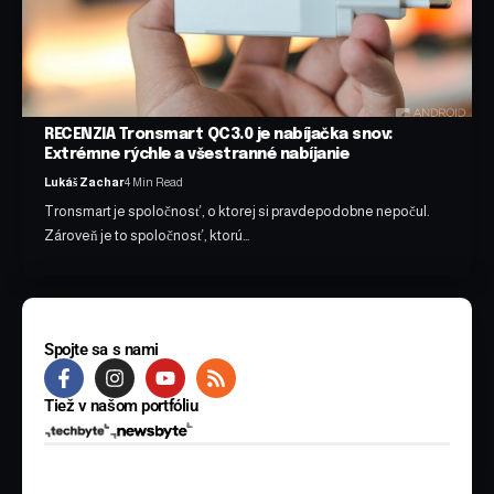
RECENZIA Tronsmart QC3.0 je nabíjačka snov:
Extrémne rýchle a všestranné nabíjanie
Lukáš Zachar
4 Min Read
Tronsmart je spoločnosť, o ktorej si pravdepodobne nepočul.
Zároveň je to spoločnosť, ktorú…
Spojte sa s nami
Tiež v našom portfóliu
© 2025 BYTE Media s.r.o. Všetky práva vyhradené.