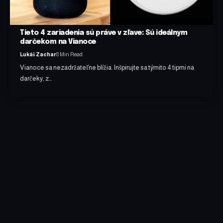
Tieto 4 zariadenia sú práve v zľave: Sú ideálnym
darčekom na Vianoce
Lukáš Zachar
8 Min Read
Vianoce sa nezadržateľne blížia. Inšpirujte sa týmito 4 tipmi na
darčeky, z…