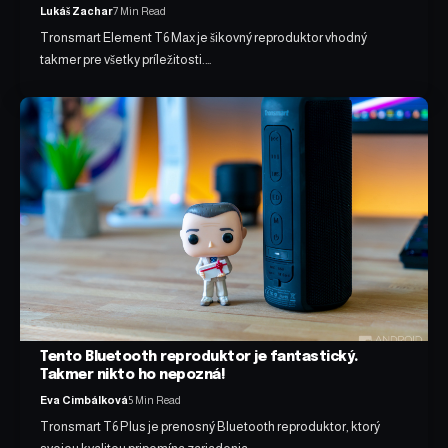
Lukáš Zachar
7 Min Read
Tronsmart Element T6 Max je šikovný reproduktor vhodný
takmer pre všetky príležitosti.…
Tento Bluetooth reproduktor je fantastický.
Takmer nikto ho nepozná!
Eva Cimbálková
5 Min Read
Tronsmart T6 Plus je prenosný Bluetooth reproduktor, ktorý