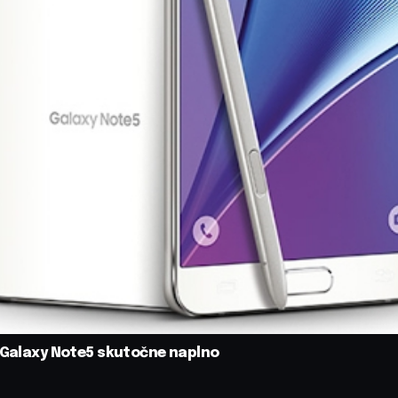
v Galaxy Note5 skutočne naplno