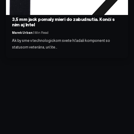
3,5 mm jack pomaly mieri do zabudnutia. Končí s
ním aj Intel
Marek Urban
3 Min Read
Ak by sme v technologickom svete hľadali komponent so
statusom veterána, určite…