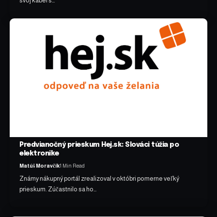
svoj kábel s…
Predvianočný prieskum Hej.sk: Slováci túžia po
elektronike
Matúš Moravčík
1 Min Read
Známy nákupný portál zrealizoval v októbri pomerne veľký
prieskum. Zúčastnilo sa ho…