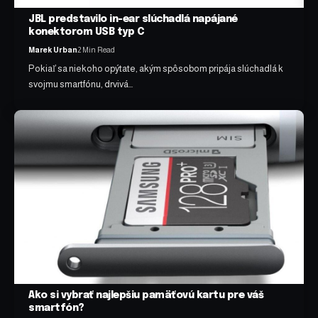
JBL predstavilo in-ear slúchadlá napájané
konektorom USB typ C
Marek Urban
2 Min Read
Pokiaľ sa niekoho opýtate, akým spôsobom pripája slúchadlá k
svojmu smartfónu, drvivá…
Ako si vybrať najlepšiu pamäťovú kartu pre váš
smartfón?