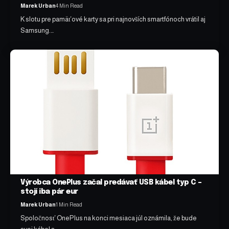
Marek Urban
4 Min Read
K slotu pre pamäťové karty sa pri najnovších smartfónoch vrátil aj
Samsung.…
Výrobca OnePlus začal predávať USB kábel typ C –
stojí iba pár eur
Marek Urban
1 Min Read
Spoločnosť OnePlus na konci mesiaca júl oznámila, že bude