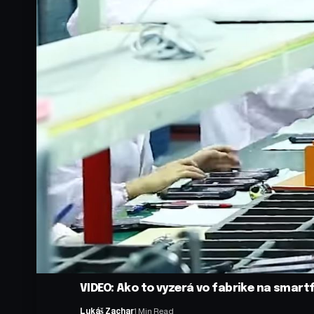
VIDEO: Ako to vyzerá vo fabrike na smart
Lukáš Zachar
1 Min Read