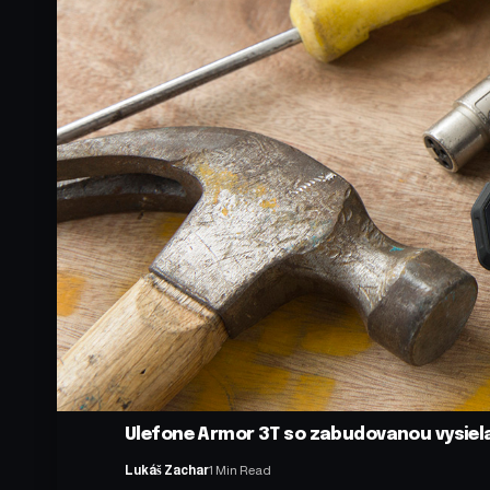
Ulefone Armor 3T so zabudovanou vysiela
Lukáš Zachar
1 Min Read