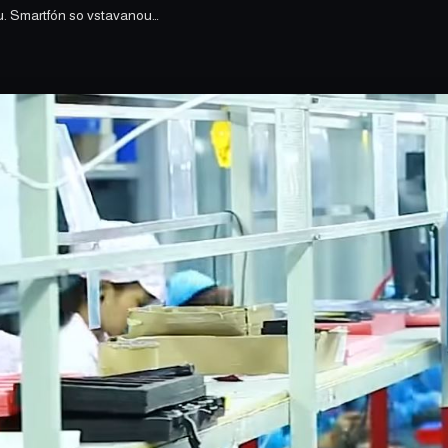
u. Smartfón so vstavanou…