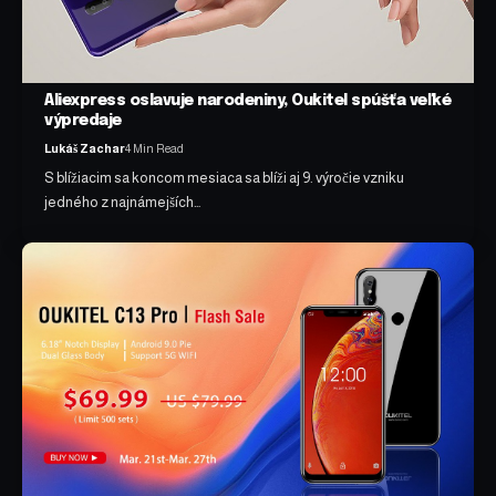
Aliexpress oslavuje narodeniny, Oukitel spúšťa veľké
výpredaje
Lukáš Zachar
4 Min Read
S blížiacim sa koncom mesiaca sa blíži aj 9. výročie vzniku
jedného z najnámejších…