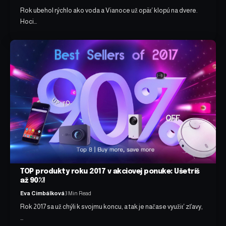
Rok ubehol rýchlo ako voda a Vianoce už opäť klopú na dvere.
Hoci…
TOP produkty roku 2017 v akciovej ponuke: Ušetríš
až 90%!
Eva Cimbálková
3 Min Read
Rok 2017 sa už chýli k svojmu koncu, a tak je načase využiť zľavy,
…