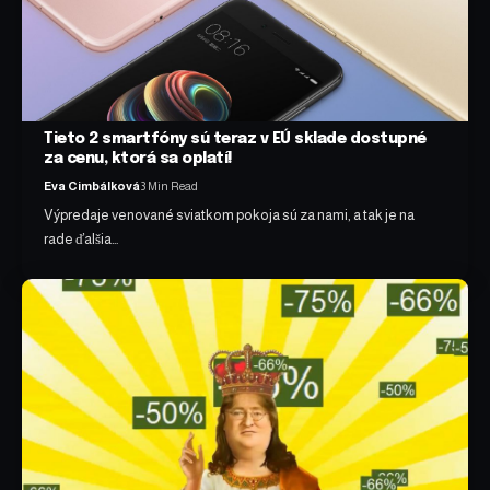
Tieto 2 smartfóny sú teraz v EÚ sklade dostupné
za cenu, ktorá sa oplatí!
Eva Cimbálková
3 Min Read
Výpredaje venované sviatkom pokoja sú za nami, a tak je na
rade ďalšia…