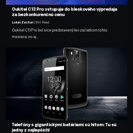
Oukitel C13 Pro vstupuje do bleskového výpredaja
za bezkonkurenčnú cenu
Lukáš Zachar
2 Min Read
Oukitel C13 Pro bol síce predstavený len začiatkom tohto
mesiaca, no aj…
Telefóny s gigantickými batériami sú hitom: Tu sú
jedny z najlepších!