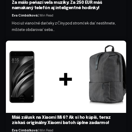
Za málo peňazí veľa muziky: Za 250 EUR máš
namakaný telefón aj inteligentné hodinky!
Eva Cimbálková
2 Min Read
Hoci už vianočné darčeky z Číny pod stromček dať nestihnete,
môžete obdarovať seba…
Máš zálusk na Xiaomi Mi 6? Ak si ho kúpiš, teraz
získaš originálny Xiaomi batoh úplne zadarmo!
Eva Cimbálková
3 Min Read