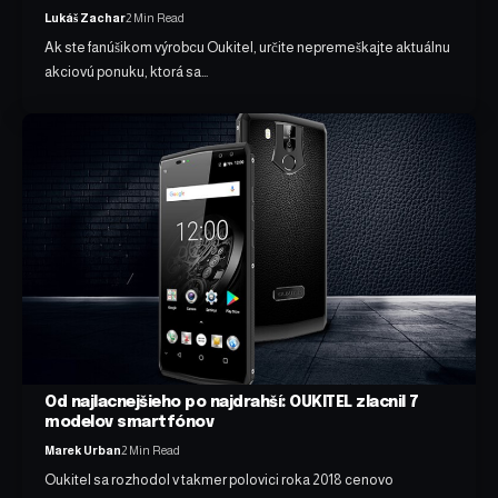
Lukáš Zachar
2 Min Read
Ak ste fanúšikom výrobcu Oukitel, určite nepremeškajte aktuálnu
akciovú ponuku, ktorá sa…
Od najlacnejšieho po najdrahší: OUKITEL zlacnil 7
modelov smartfónov
Marek Urban
2 Min Read
Oukitel sa rozhodol v takmer polovici roka 2018 cenovo