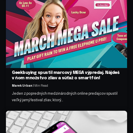
Geekbuying spustil marcový MEGA výpredaj. Nájdeš
v ňom množstvo zliav a súťaž o smartfón!
Marek Urban
3 Min Read
Jeden z popredných medzinárodných online predajcov spustil
veľký jarný festival zliav, ktorý…