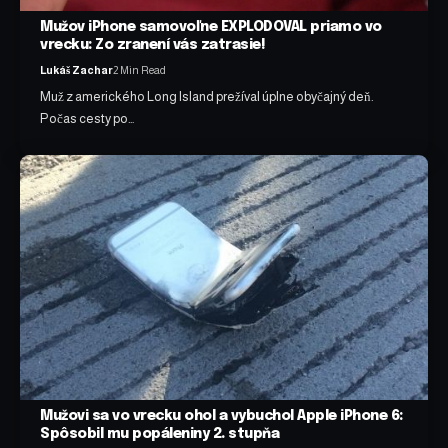
Mužov iPhone samovoľne EXPLODOVAL priamo vo
vrecku: Zo zranení vás zatrasie!
Lukáš Zachar
2 Min Read
Muž z amerického Long Island prežíval úplne obyčajný deň.
Počas cesty po…
Mužovi sa vo vrecku ohol a vybuchol Apple iPhone 6:
Spôsobil mu popáleniny 2. stupňa