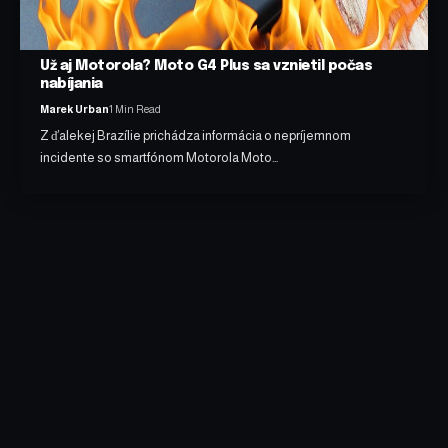
Už aj Motorola? Moto G4 Plus sa vznietil počas
nabíjania
Marek Urban
1 Min Read
Z ďalekej Brazílie prichádza informácia o nepríjemnom
incidente so smartfónom Motorola Moto…