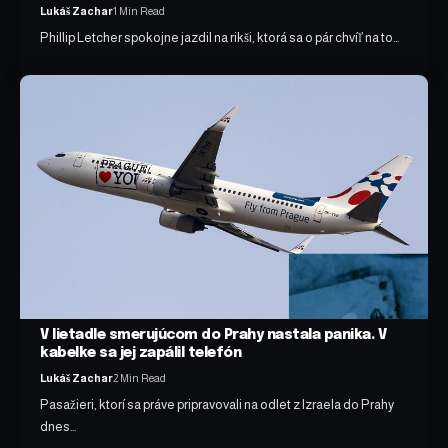
Lukáš Zachar
1 Min Read
Phillip Letcher spokojne jazdil na rikši, ktorá sa o pár chvíľ na to…
V lietadle smerujúcom do Prahy nastala panika. V
kabelke sa jej zapálil telefón
Lukáš Zachar
2 Min Read
Pasažieri, ktorí sa práve pripravovali na odlet z Izraela do Prahy
dnes…