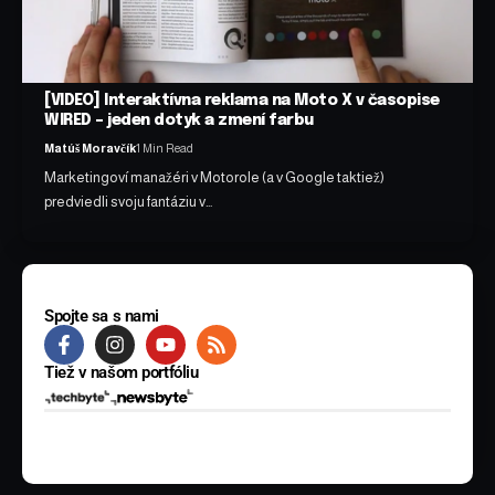
[VIDEO] Interaktívna reklama na Moto X v časopise
WIRED – jeden dotyk a zmení farbu
Matúš Moravčík
1 Min Read
Marketingoví manažéri v Motorole (a v Google taktiež)
predviedli svoju fantáziu v…
Spojte sa s nami
Tiež v našom portfóliu
© 2025 BYTE Media s.r.o. Všetky práva vyhradené.