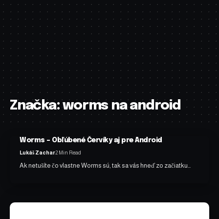
Značka:
worms na android
Worms – Obľúbené Červíky aj pre Android
Lukáš Zachar
2 Min Read
Ak netušíte čo vlastne Worms sú, tak sa vás hneď zo začiatku…