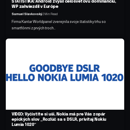
ŠTATISTIKA: Android zvýšil celosvetovú dominanciu,
WP zahviezdil v Európe
Samuel Slavkovský
2 Min Read
Firma Kantar Worldpanel zverejnila svoje štatistiky trhu so
smartfónmi z prvých troch…
VIDEO: Vyčistite si uši, Nokia má pre Vás zopár
epických slov „Rozlúč sa s DSLR, privítaj Nokiu
Lumia 1020“