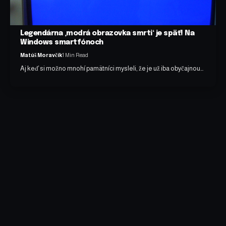
Legendárna ‚modrá obrazovka smrti‘ je späť! Na
Windows smartfónoch
Matúš Moravčík
1 Min Read
Aj keď si možno mnohí pamätníci mysleli, že je už iba obyčajnou…