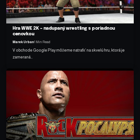
Hra WWE 2K – nadupaný wrestling s poriadnou
cenovkou
Marek Urban
1 Min Read
V obchode Google Play môžeme natrafiť na skvelú hru, ktorá je
zameraná…