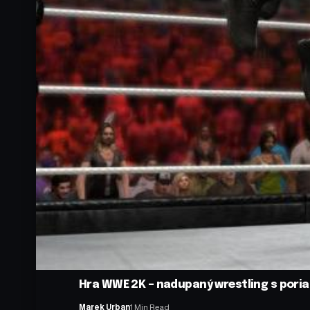
Hra WWE 2K – nadupaný wrestling s por
Marek Urban
1 Min Read