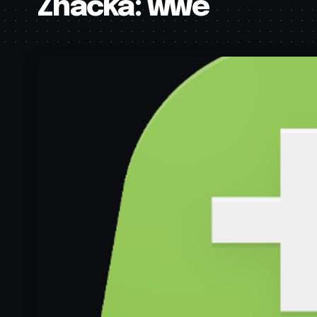
Značka:
wwe