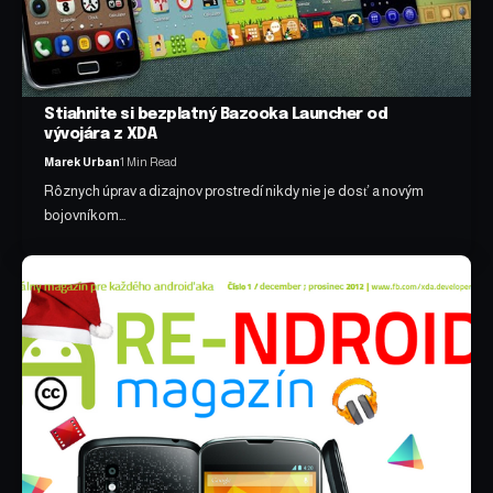
Stiahnite si bezplatný Bazooka Launcher od
vývojára z XDA
Marek Urban
1 Min Read
Rôznych úprav a dizajnov prostredí nikdy nie je dosť a novým
bojovníkom…