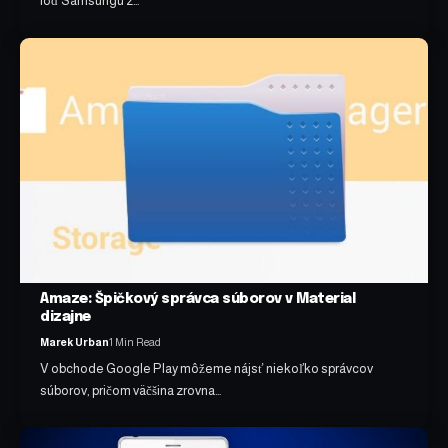
loď Samsungu z…
Amaze: Špičkový správca súborov v Material
dizajne
Marek Urban
1 Min Read
V obchode Google Play môžeme nájsť niekoľko správcov
súborov, pričom väčšina zrovna…