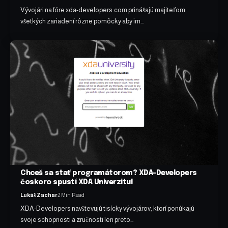
Vývojári na fóre xda-developers.com prinášajú majiteľom
všetkých zariadení rôzne pomôcky aby im…
Chceš sa stať programátorom? XDA-Developers
čoskoro spustí XDA Univerzitu!
Lukáš Zachar
2 Min Read
XDA-Developers navštevujú tisícky vývojárov, ktorí ponúkajú
svoje schopnosti a zručnosti len preto…