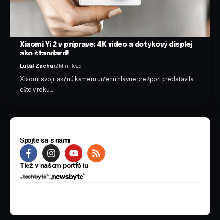
Xiaomi Yi 2 v príprave: 4K video a dotykový displej
ako štandard!
Lukáš Zachar
2 Min Read
Xiaomi svoju akčnú kameru určenú hlavne pre šport predstavila
ešte v roku…
Spojte sa s nami
Tiež v našom portfóliu
© 2025 BYTE Media s.r.o. Všetky práva vyhradené.