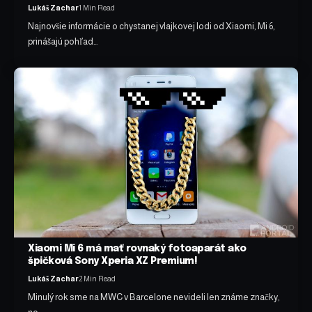
Lukáš Zachar
1 Min Read
Najnovšie informácie o chystanej vlajkovej lodi od Xiaomi, Mi 6,
prinášajú pohľad…
Xiaomi Mi 6 má mať rovnaký fotoaparát ako
špičková Sony Xperia XZ Premium!
Lukáš Zachar
2 Min Read
Minulý rok sme na MWC v Barcelone nevideli len známe značky,