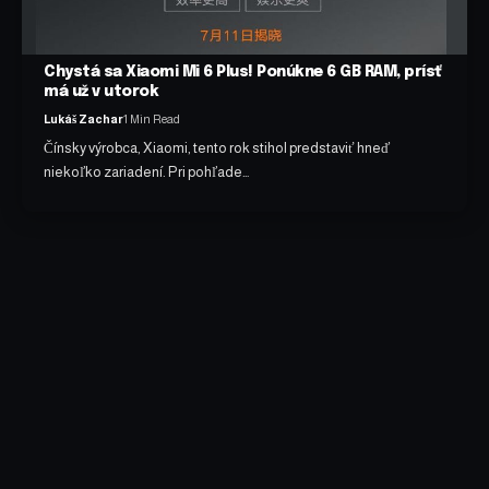
Chystá sa Xiaomi Mi 6 Plus! Ponúkne 6 GB RAM, prísť
má už v utorok
Lukáš Zachar
1 Min Read
Čínsky výrobca, Xiaomi, tento rok stihol predstaviť hneď
niekoľko zariadení. Pri pohľade…