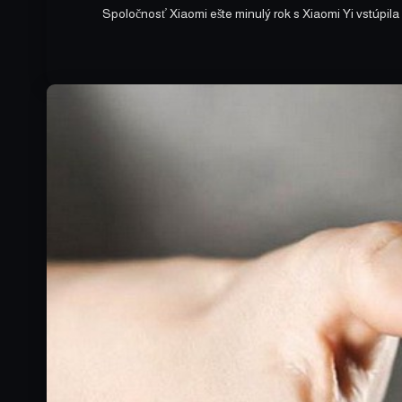
Spoločnosť Xiaomi ešte minulý rok s Xiaomi Yi vstúpi