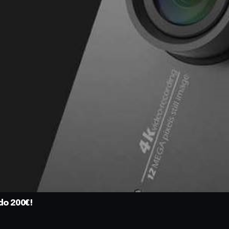
do 200€!