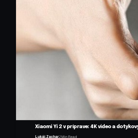
Xiaomi Yi 2 v príprave: 4K video a dotykov
Lukáš Zachar
2 Min Read