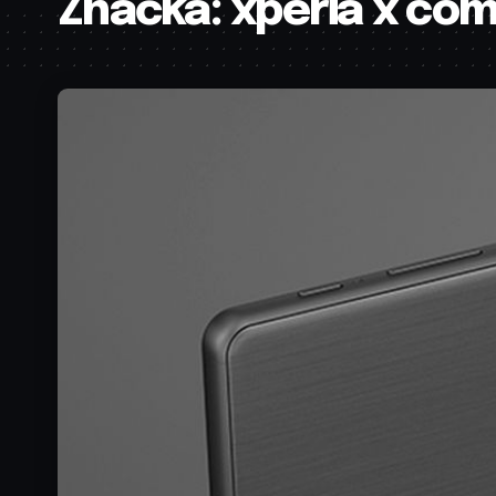
Značka:
xperia x co