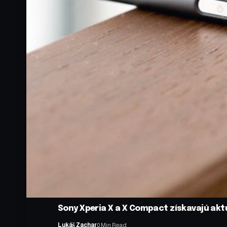
Sony Xperia X a X Compact získavajú aktu
Lukáš Zachar
0 Min Read