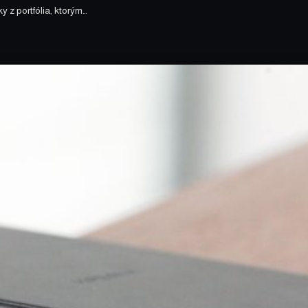
 z portfólia, ktorým…