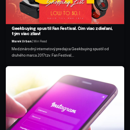
Geekbuying spustil Fan Festival. Čím viac zdieľaní,
tým viac zliav!
Marek Urban
2 Min Read
Medzinárodný internetový predajca Geekbuying spustil od
druhého marca 2017 tzv. Fan Festival,…