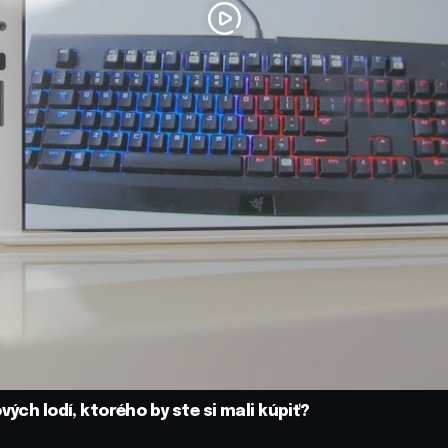
ých lodí, ktorého by ste si mali kúpiť?