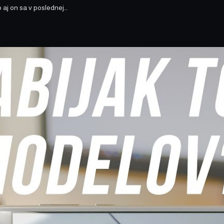
 aj on sa v poslednej…