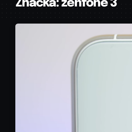
Značka:
zenfone 3