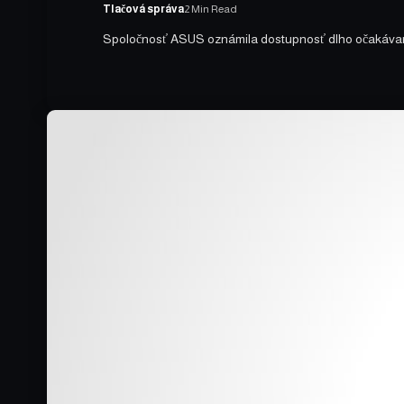
Tlačová správa
2 Min Read
Spoločnosť ASUS oznámila dostupnosť dlho očakáva