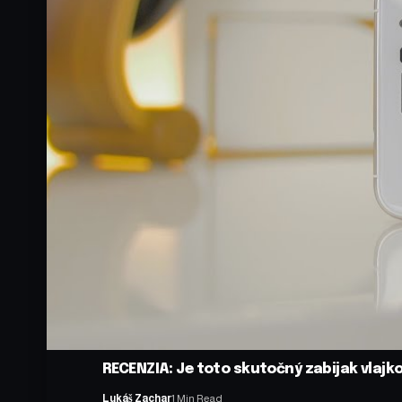
RECENZIA: Je toto skutočný zabijak vlajkov
Lukáš Zachar
1 Min Read