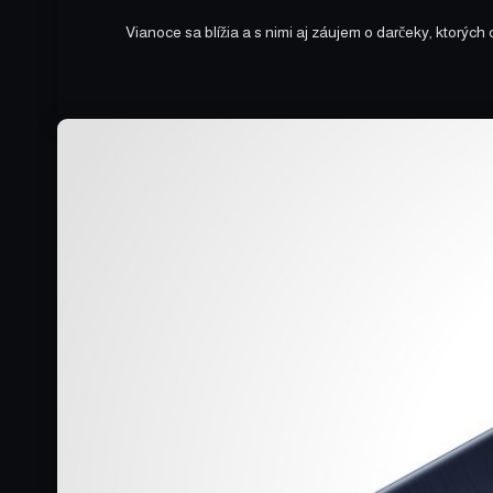
Vianoce sa blížia a s nimi aj záujem o darčeky, ktorýc