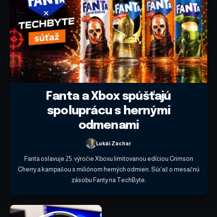
Fanta a Xbox spúšťajú
spoluprácu s hernými
odmenami
Lukáš Zachar
Fanta oslavuje 25. výročie Xboxu limitovanou edíciou Crimson
Cherry a kampaňou s miliónom herných odmien. Súťaž o mesačnú
zásobu Fanty na TechByte.