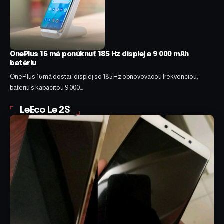
OnePlus 16 má ponúknuť 185 Hz displej a 9 000 mAh
batériu
OnePlus 16 má dostať displej so 185 Hz obnovovacou frekvenciou,
batériu s kapacitou 9 000…
LeEco Le 2S