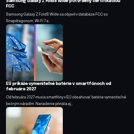
Samsung Galaxy Z Fold8 Wide potvrdený certifikáciou
FCC
Samsung Galaxy Z Fold8 Wide sa objavil v databáze FCC so
Snapdragonom, Wi-Fi 7 a…
EÚ prikáže vymeniteľné batérie v smartfónoch od
februára 2027
Od februára 2027 musia smartfóny v EÚ obsahovať batérie vymeniteľné
bežným náradím. Nariadenie prináša aj…