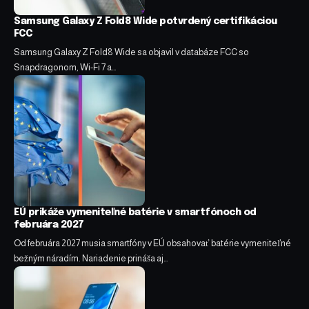
Samsung Galaxy Z Fold8 Wide potvrdený certifikáciou
FCC
Samsung Galaxy Z Fold8 Wide sa objavil v databáze FCC so
Snapdragonom, Wi-Fi 7 a…
EÚ prikáže vymeniteľné batérie v smartfónoch od
februára 2027
Od februára 2027 musia smartfóny v EÚ obsahovať batérie vymeniteľné
bežným náradím. Nariadenie prináša aj…