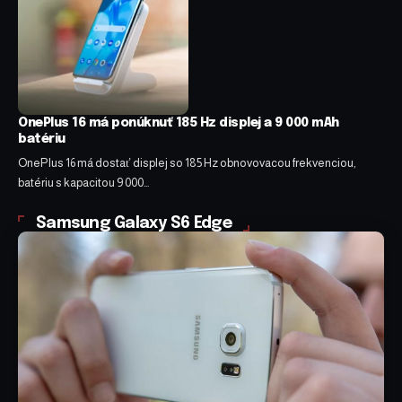
OnePlus 16 má ponúknuť 185 Hz displej a 9 000 mAh
batériu
OnePlus 16 má dostať displej so 185 Hz obnovovacou frekvenciou,
batériu s kapacitou 9 000…
Samsung Galaxy S6 Edge