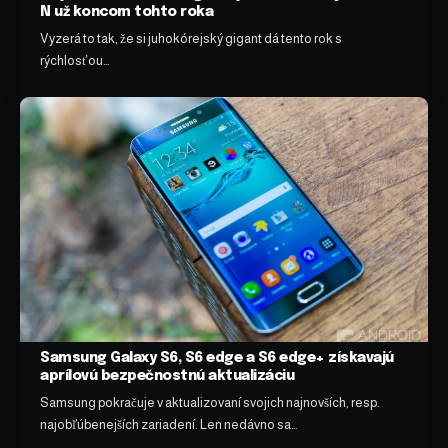
N už koncom tohto roka
Vyzerá to tak, že si juhokórejský gigant dá tento rok s
rýchlosťou…
Samsung Galaxy S6, S6 edge a S6 edge+ získavajú
aprílovú bezpečnostnú aktualizáciu
Samsung pokračuje v aktualizovaní svojich najnovších, resp.
najobľúbenejších zariadení. Len nedávno sa…