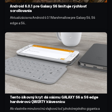
Android 6.0.1 pre Galaxy S6 limituje rýchlosť
scrollovania
Aktualizácia na Android 6.0.1 Marshmallow pre Galaxy S6, S6
edge a S6…
Tento šikovný kryt dá vášmu GALAXY S6 a S6 edge
hardvérovú QWERTY klávesnicu
Ak vlastníte minuloročnú vlajkovú loď juhokórejského giganta a