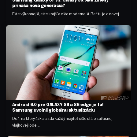
Samsung Galaxy S7 vs. Galaxy S6: Aké zmeny
prináša nová generácia?
Ešte výkonnejší, ešte krajší a ešte modernejší. Reč tu je o novej…
Android 6.0 pre GALAXY S6 a S6 edge je tu!
Samsung uvoľnil globálnu aktualizáciu
Deň, na ktorý čakal azda každý majiteľ ešte stále súčasnej
vlajkovej lode,…