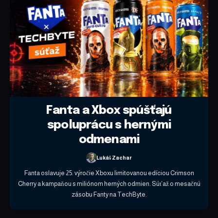
Fanta a Xbox spúšťajú
spoluprácu s hernými
odmenami
Lukáš Zachar
Fanta oslavuje 25. výročie Xboxu limitovanou edíciou Crimson
Cherry a kampaňou s miliónom herných odmien. Súťaž o mesačnú
zásobu Fanty na TechByte.