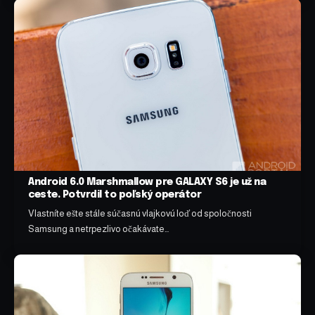
Android 6.0 Marshmallow pre GALAXY S6 je už na
ceste. Potvrdil to poľský operátor
Vlastníte ešte stále súčasnú vlajkovú loď od spoločnosti
Samsung a netrpezlivo očakávate…