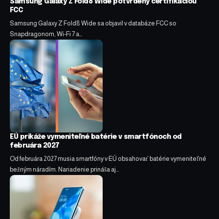
Samsung Galaxy Z Fold8 Wide potvrdený certifikáciou
FCC
Samsung Galaxy Z Fold8 Wide sa objavil v databáze FCC so
Snapdragonom, Wi-Fi 7 a…
EÚ prikáže vymeniteľné batérie v smartfónoch od
februára 2027
Od februára 2027 musia smartfóny v EÚ obsahovať batérie vymeniteľné
bežným náradím. Nariadenie prináša aj…