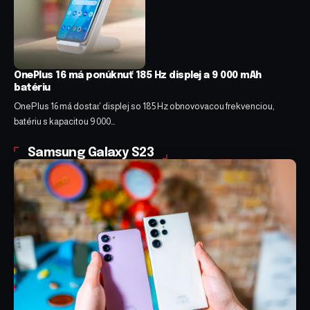
OnePlus 16 má ponúknuť 185 Hz displej a 9 000 mAh
batériu
OnePlus 16 má dostať displej so 185 Hz obnovovacou frekvenciou,
batériu s kapacitou 9 000…
Samsung Galaxy S23