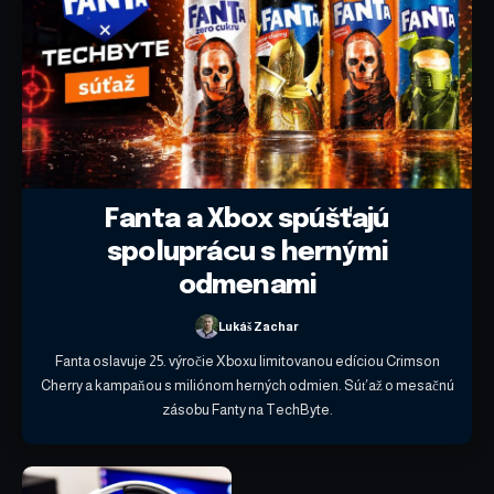
Fanta a Xbox spúšťajú
spoluprácu s hernými
odmenami
Lukáš Zachar
Fanta oslavuje 25. výročie Xboxu limitovanou edíciou Crimson
Cherry a kampaňou s miliónom herných odmien. Súťaž o mesačnú
zásobu Fanty na TechByte.