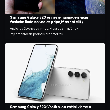
Samsung Galaxy S23 prinesie najmodernejšiu
funkciu: Bude sa vedieť pripojiť na satelity
Apple je vôbec prvou firmou, ktorá do smartfónov
implementovala podporu pre satelitnú…
Samsung Galaxy S23: Všetko, čo zatiaľ vieme o