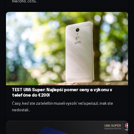
niečoho, čo tu…
TEST UMi Super: Najlepší pomer ceny a výkonu v
telefóne do €200!
Časy, keď ste za telefón museli vysoliť veľa peňazí, inak ste
nedostali…