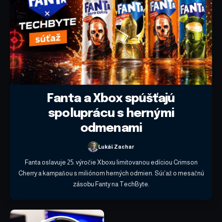
Fanta a Xbox spúšťajú
spoluprácu s hernými
odmenami
Lukáš Zachar
Fanta oslavuje 25. výročie Xboxu limitovanou edíciou Crimson
Cherry a kampaňou s miliónom herných odmien. Súťaž o mesačnú
zásobu Fanty na TechByte.