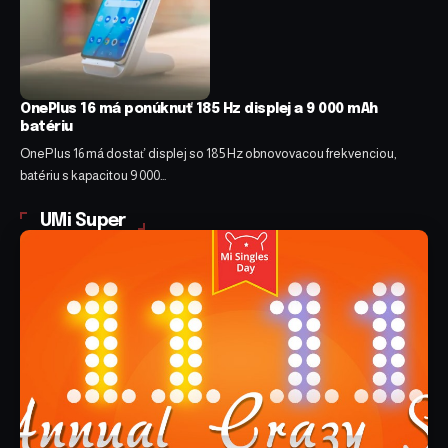
OnePlus 16 má ponúknuť 185 Hz displej a 9 000 mAh
batériu
OnePlus 16 má dostať displej so 185 Hz obnovovacou frekvenciou,
batériu s kapacitou 9 000…
UMi Super