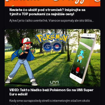
Neviete čo uložiť pod stromček? Inšpirujte sa
týmito TOP ponukami za najnižšie ceny!
Aj keď je to ťažko uveriteľné, Vianoce sa pomaly ale isto blížia,…
VIDEO: Takto hladko beží Pokémon Go na UMi Super
Euro edícii!
Kedy sme sa naposledy stretli s internetovým ošiaľom okolo