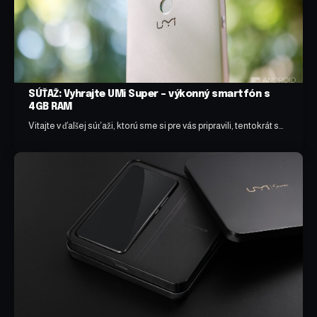
SÚŤAŽ: Vyhrajte UMi Super – výkonný smartfón s
4GB RAM
Vitajte v ďalšej súťaži, ktorú sme si pre vás pripravili, tentokrát s…