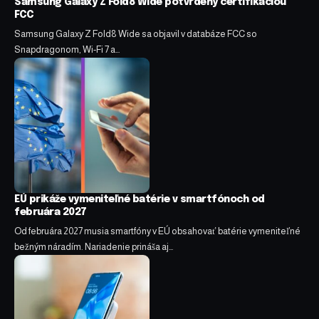
Samsung Galaxy Z Fold8 Wide potvrdený certifikáciou
FCC
Samsung Galaxy Z Fold8 Wide sa objavil v databáze FCC so
Snapdragonom, Wi-Fi 7 a…
EÚ prikáže vymeniteľné batérie v smartfónoch od
februára 2027
Od februára 2027 musia smartfóny v EÚ obsahovať batérie vymeniteľné
bežným náradím. Nariadenie prináša aj…