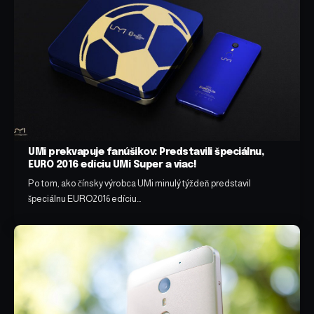
UMi prekvapuje fanúšikov: Predstavili špeciálnu,
EURO 2016 edíciu UMi Super a viac!
Po tom, ako čínsky výrobca UMi minulý týždeň predstavil
špeciálnu EURO2016 edíciu…