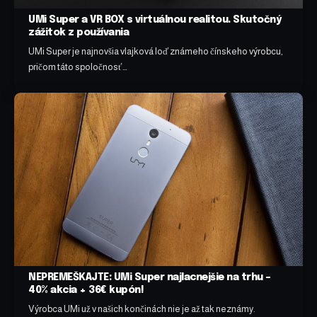
UMi Super a VR BOX s virtuálnou realitou. Skutočný
zážitok z používania
UMi Super je najnovšia vlajková loď známeho čínskeho výrobcu,
pričom táto spoločnosť…
NEPREMEŠKAJTE: UMi Super najlacnejšie na trhu –
40% akcia + 36€ kupón!
Výrobca UMi už v našich končinách nie je až tak neznámy.