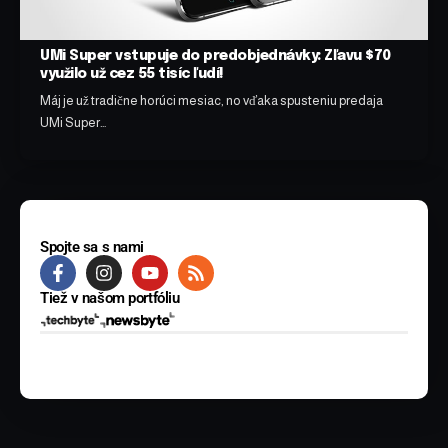
UMi Super vstupuje do predobjednávky: Zľavu $70
využilo už cez 55 tisíc ľudí!
Máj je už tradične horúci mesiac, no vďaka spusteniu predaja
UMi Super…
Spojte sa s nami
Tiež v našom portfóliu
© 2025 BYTE Media s.r.o. Všetky práva vyhradené.