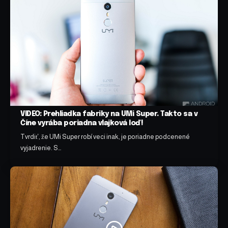
VIDEO: Prehliadka fabriky na UMi Super. Takto sa v
Číne vyrába poriadna vlajková loď!
Tvrdiť, že UMi Super robí veci inak, je poriadne podcenené
vyjadrenie. S…