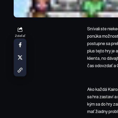
Snívali ste niek
ponúka možnosť n
Zdieľať
postupne sa pre
plus tejto hry je
klienta, no dáva
čas odovzdať a 
Ako každá Kairos
sa hra zastaví a
kým sa do hry za
mať žiadny prob