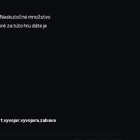
lý. Neskutočné množstvo
ré za túto hru dáte je
t
vyvojar
vyvojara
zabava