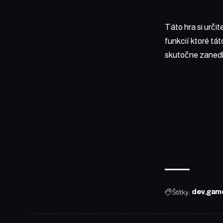
Táto hra si urči
funkcií ktoré tá
skutočne zaned
Štítky:
dev
gam