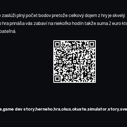
te zaslúži plný počet bodov pretože celkový dojem z hry je skve
to hra prináša vás zabaví na niekoľko hodín takže suma 2 euro kto
bateľná.
e
game dev story
herneho
hra
okus
okuste
simulator
story
sve