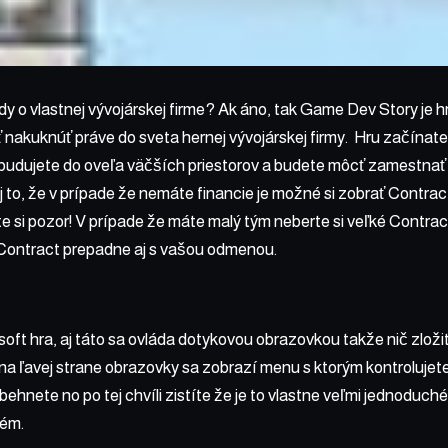
edy o vlastnej vývojárskej firme? Ak áno, tak Game Dev Story je h
akuknúť práve do sveta hernej vývojárskej firmy. Hru začínate
budujete do oveľa väčších priestorov a budete môcť zamestnať
 aj to, že v prípade že nemáte financie je možné si zobrať Contrac
jte si pozor! V prípade že máte malý tým neberte si veľké Contra
Contract prepadne aj s vašou odmenou.
oft hra, aj táto sa ovláda dotykovou obrazovkou takže nič zlož
 na ľavej strane obrazovky sa zobrazí menu s ktorým kontrolujete
behnete no po tej chvíli zistíte že je to vlastne veľmi jednoduc
lém.