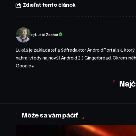
Zdieľať tento článok
By
Lukáš Zachar
Lukáš je zakladateľ a šéfredaktor AndroidPortal.sk, ktorý
nahral vtedy najnovší Android 2.3 Gingerbread. Okrem iné
Google+
Najč
Môže sa vám páčiť