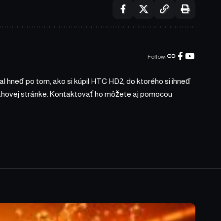
Follow:
l hneď po tom, ako si kúpil HTC HD2, do ktorého si ihneď
bsahovej stránke. Kontaktovať ho môžete aj pomocou