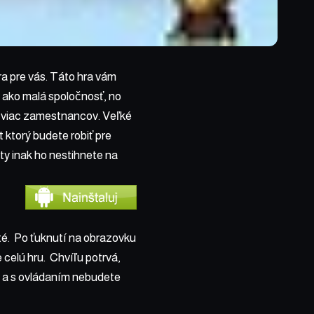
ra pre vás. Táto hra vám
 ako malá spoločnosť, no
 viac zamestnancov. Veľké
t ktorý budete robiť pre
cty inak ho nestihnete na
ité. Po ťuknutí na obrazovku
 celú hru. Chvíľu potrvá,
hé a s ovládaním nebudete