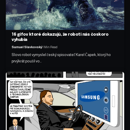
16 gifov ktoré dokazujú, že roboti nás čoskoro
vyhubia
Samuel Slavkovský
1 Min Read
Slovo robot vymyslel český spisovateľ Karel Čapek, ktorý ho
prvýkrát použil vo…