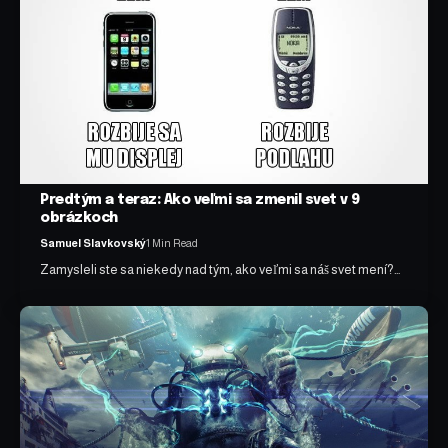
Predtým a teraz: Ako veľmi sa zmenil svet v 9
obrázkoch
Samuel Slavkovský
1 Min Read
Zamysleli ste sa niekedy nad tým, ako veľmi sa náš svet mení?…