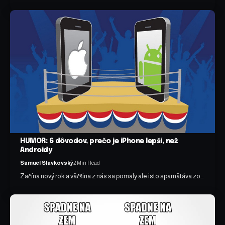
HUMOR: 6 dôvodov, prečo je iPhone lepší, než
Androidy
Samuel Slavkovský
2 Min Read
Začína nový rok a väčšina z nás sa pomaly ale isto spamätáva zo…