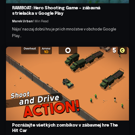
RAMBOAT: Hero Shooting Game – zábavná
strielačka v Google Play
Marek Urban
1 Min Read
Nájsť naozaj dobrú hru je pri ich množstve v obchode Google
Play…
Pozrážajte všetkých zombíkov v zábavnej hre The
Hit Car