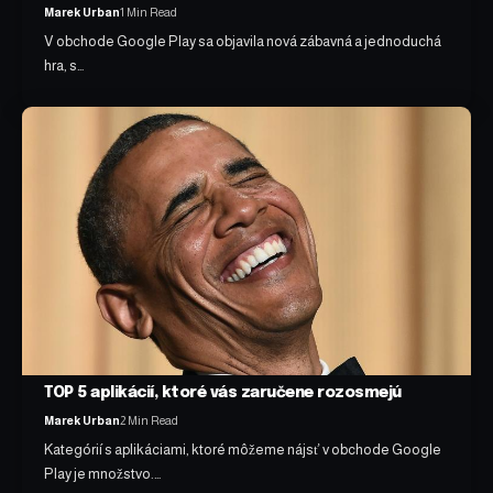
Marek Urban
1 Min Read
V obchode Google Play sa objavila nová zábavná a jednoduchá
hra, s…
TOP 5 aplikácií, ktoré vás zaručene rozosmejú
Marek Urban
2 Min Read
Kategórií s aplikáciami, ktoré môžeme nájsť v obchode Google
Play je množstvo.…