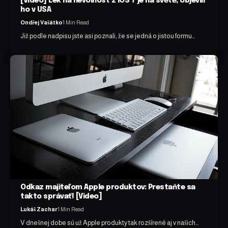
[Video] Lék na nevolnost z iOS 7 je na světě, objevili
ho v USA
Ondřej Vašátko
1 Min Read
Již podle nadpisu jste asi poznali, že se jedná o jistou formu…
Odkaz majiteľom Apple produktov: Prestaňte sa
takto správať! [Video]
Lukáš Zachar
1 Min Read
V dnešnej dobe sú už Apple produkty tak rozšírené aj v našich…