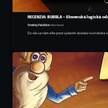
RECENZIA: BUBBLA – Slovenská logická o
Ondřej Vašátko
4 Min Read
Do rúk sa nám ešte pred vydaním dostala novinárska ve