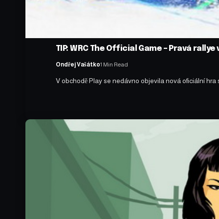
TIP: WRC The Official Game – Pravá rallye 
Ondřej Vašátko
1 Min Read
V obchodě Play se nedávno objevila nová oficiální hra