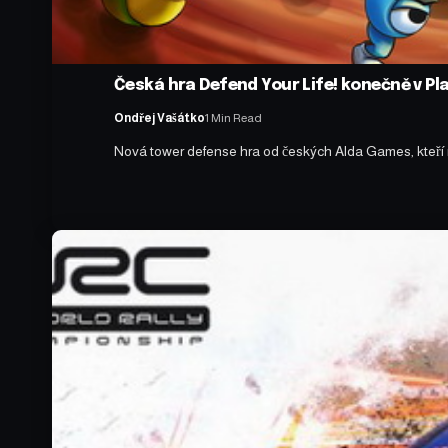
Česká hra Defend Your Life! konečně v Pl
Ondřej Vašátko
1 Min Read
Nová tower defense hra od českých Alda Games, kteří