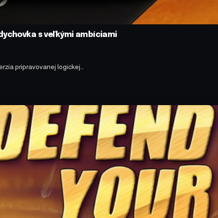
ddychovka s veľkými ambíciami
rzia pripravovanej logickej…