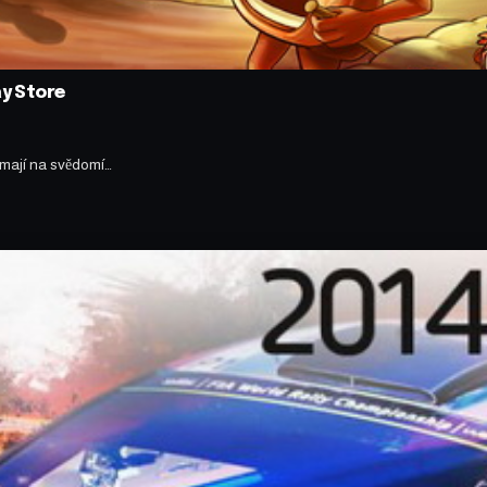
ay Store
 mají na svědomí…