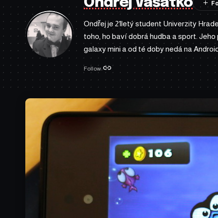
Ondřej Vašátko
Ondřej je 21letý student Univerzity Hra
toho, ho baví dobrá hudba a sport. Jeh
galaxy mini a od té doby nedá na Android
Follow: