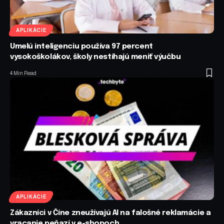
APLIKÁCIE
Umelú inteligenciu používa 97 percent
vysokoškolákov, školy nestíhajú meniť výučbu
4 Min Read
APLIKÁCIE
Zákazníci v Číne zneužívajú AI na falošné reklamácie a
vracanie peňazí v e-shopoch