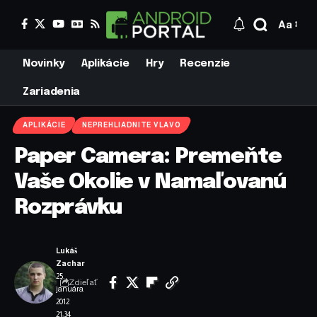
Aa
Novinky
Aplikácie
Hry
Recenzie
Zariadenia
APLIKÁCIE
NEPREHLIADNITE VLAVO
Paper Camera: Premeňte
Vaše Okolie v Namaľovanú
Rozprávku
Lukáš
Zachar
25.
Zdieľať
januára
2012
21:34