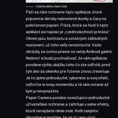
Ukážka efektu Neon Cola
Páči sa nám rozhranie tejto aplikácie, ktoré
pripomína detsky nakreslené ikonky a čiary na
pokrčenom papieri. Fráza, ktorá sa hodí k tejto
aplikácii asi najviac je „v jednoduchosti je krása“.
Okrem jasu, kontrastu a ostatných základných
nastavení, už toho veľa nenastavíte. Vaše
obrázky sa ocitnú priamo vo vašej Android galérii.
Niektorí si budú pochvaľovať, že vám aplikácia
ponúkne rýchlu ukážku toho čo ste odfotili, pred
tým ako sa okienko pre fotenie znovu zresetuje.
Je to úplne jednoduché, vyberiete si svoj efekt,
odfotíte si svoju momentku a tá vám ostane až
kým ju nevymažete.
Paper Camera ponúka osviežujúco jednoduché
užívateľské rozhranie a zahrňuje v sebe efekty,
ktoré nenájdete nikde inde. Kvôli takýmto
dôvodom si myslíme, že za tú cenu stojí.