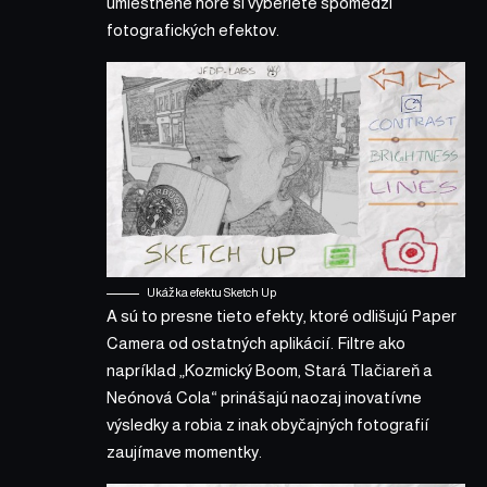
umiestnené hore si vyberiete spomedzi
fotografických efektov.
Ukážka efektu Sketch Up
A sú to presne tieto efekty, ktoré odlišujú Paper
Camera od ostatných aplikácií. Filtre ako
napríklad „Kozmický Boom, Stará Tlačiareň a
Neónová Cola“ prinášajú naozaj inovatívne
výsledky a robia z inak obyčajných fotografií
zaujímave momentky.