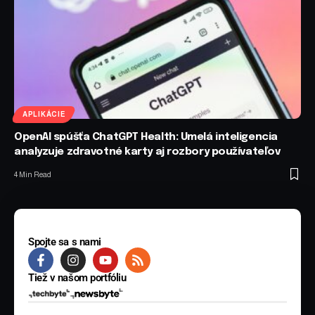
APLIKÁCIE
OpenAI spúšťa ChatGPT Health: Umelá inteligencia
analyzuje zdravotné karty aj rozbory používateľov
4 Min Read
Spojte sa s nami
Tiež v našom portfóliu
© 2025 BYTE Media s.r.o. Všetky práva vyhradené.