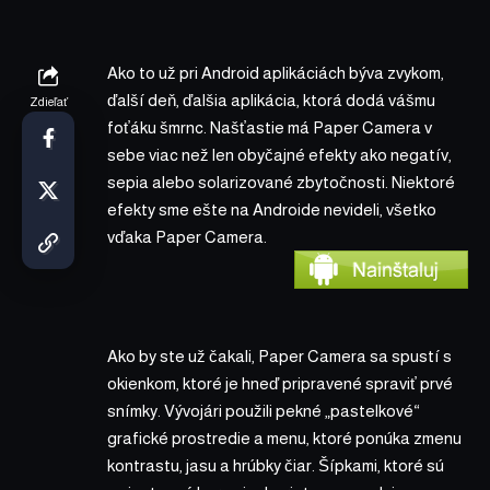
Ako to už pri Android aplikáciách býva zvykom,
ďalší deň, ďalšia aplikácia, ktorá dodá vášmu
Zdieľať
foťáku šmrnc. Našťastie má Paper Camera v
sebe viac než len obyčajné efekty ako negatív,
sepia alebo solarizované zbytočnosti. Niektoré
efekty sme ešte na Androide nevideli, všetko
vďaka Paper Camera.
Ako by ste už čakali, Paper Camera sa spustí s
okienkom, ktoré je hneď pripravené spraviť prvé
snímky. Vývojári použili pekné „pastelkové“
grafické prostredie a menu, ktoré ponúka zmenu
kontrastu, jasu a hrúbky čiar. Šípkami, ktoré sú