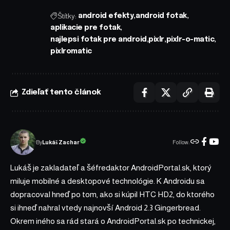
Štítky:
android efekty
android fotak
aplikacie pre fotak
najlepsi fotak pre android
pixlr
pixlr-o-matic
pixlromatic
Zdieľať tento článok
Follow:
Lukáš Zachar
By
Lukáš je zakladateľ a šéfredaktor AndroidPortal.sk, ktorý
miluje mobilné a desktopové technológie. K Androidu sa
dopracoval hneď po tom, ako si kúpil HTC HD2, do ktorého
si ihneď nahral vtedy najnovší Android 2.3 Gingerbread.
Okrem iného sa rád stará o AndroidPortal.sk po technickej,