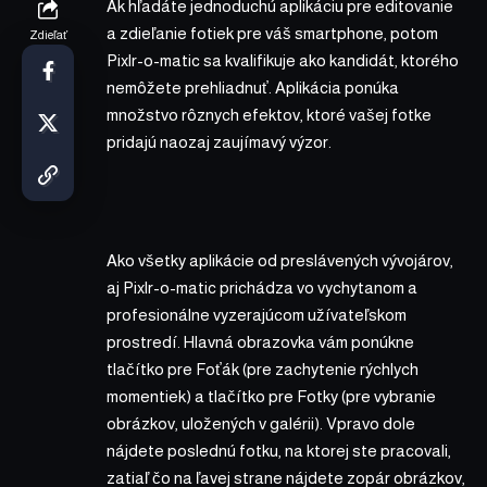
Ak hľadáte jednoduchú aplikáciu pre editovanie
a zdieľanie fotiek pre váš smartphone, potom
Zdieľať
Pixlr-o-matic sa kvalifikuje ako kandidát, ktorého
nemôžete prehliadnuť. Aplikácia ponúka
množstvo rôznych efektov, ktoré vašej fotke
pridajú naozaj zaujímavý výzor.
Ako všetky aplikácie od preslávených vývojárov,
aj Pixlr-o-matic prichádza vo vychytanom a
profesionálne vyzerajúcom užívateľskom
prostredí. Hlavná obrazovka vám ponúkne
tlačítko pre Foťák (pre zachytenie rýchlych
momentiek) a tlačítko pre Fotky (pre vybranie
obrázkov, uložených v galérii). Vpravo dole
nájdete poslednú fotku, na ktorej ste pracovali,
zatiaľ čo na ľavej strane nájdete zopár obrázkov,