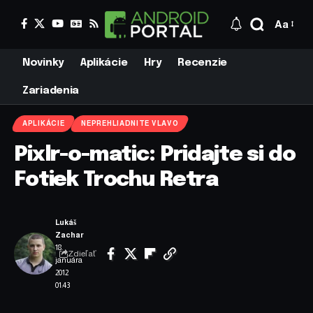
Aa
Novinky
Aplikácie
Hry
Recenzie
Zariadenia
APLIKÁCIE
NEPREHLIADNITE VLAVO
Pixlr-o-matic: Pridajte si do
Fotiek Trochu Retra
Lukáš
Zachar
18.
Zdieľať
januára
2012
01:43