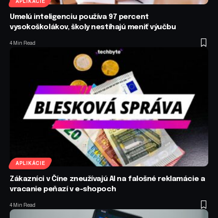
APLIKÁCIE
Umelú inteligenciu používa 97 percent
vysokoškolákov, školy nestíhajú meniť výučbu
4 Min Read
APLIKÁCIE
Zákazníci v Číne zneužívajú AI na falošné reklamácie a
vracanie peňazí v e-shopoch
4 Min Read