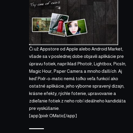
Či už Appstore od Apple alebo Android Market,
všade sa v poslednej dobe objavili aplikácie pre
úpravu fotiek, napríklad Photolr, Lightbox, PicsIn,
Magic Hour, Paper Camera a mnoho ďalších. Aj
keď Pixlr-o-matic nemá toľko veľa funkcií ako
ostatné aplikácie, jeho výborne spravený dizajn,
krásne efekty, rýchle fotenie, upravovanie a
zdieľanie fotiek z neho robí ideálneho kandidáta
pre vyskúšanie.
[app]pixlr.OMatic[/app]