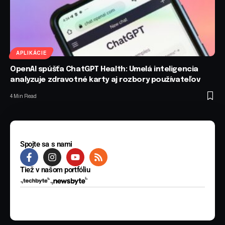
APLIKÁCIE
OpenAI spúšťa ChatGPT Health: Umelá inteligencia
analyzuje zdravotné karty aj rozbory používateľov
4 Min Read
Spojte sa s nami
Tiež v našom portfóliu
© 2025 BYTE Media s.r.o. Všetky práva vyhradené.