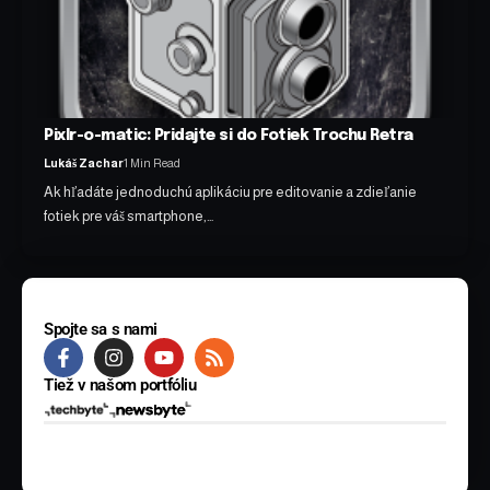
Pixlr-o-matic: Pridajte si do Fotiek Trochu Retra
Lukáš Zachar
1 Min Read
Ak hľadáte jednoduchú aplikáciu pre editovanie a zdieľanie
fotiek pre váš smartphone,…
Spojte sa s nami
Tiež v našom portfóliu
© 2025 BYTE Media s.r.o. Všetky práva vyhradené.